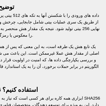
الگوریتم 56
از طریق یک سری عملیات بیتی شامل جابجایی، چرخش و 
نهایی 256 بیتی تولید شود. نتیجه یک مقدار هش منحص
را معکوس یا رمزگشایی کرد تا داده های اصلی را نشان دهد.
اصلی از مقدار هش عملا غیرممکن است. این باعث می شو
و بررسی یکپارچگی داده ها، که امنیت در اولویت قرار دا
الگوریتم در برابر حملات برخورد، آن را به یک استاندارد ق
چرا از هش ژنراتور SHA256 استفاده کنیم؟
دارد. این به ویژه برای توسعه دهندگان، متخصصان فناوری