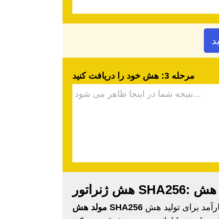
مرحله 3: هش خود را دریافت کنید
ما راهی سریع و کارآمد برای تولید هش SHA256 آنلاین ارائه می دهد و راه
مولد هش SHA256