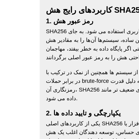
ردهای رایج هش SHA256
1. رمز عبور هش
SHA256 معمولاً در هش رمز عبور برای ذخیره ایمن اطلاعات کاربری استفاده می شود. به جای
تم‌ها آن‌ها را به مقادیر هش SHA256 تبدیل می‌کنند که سپس در
ی اگر پایگاه داده به خطر بیفتد، مهاجمان
م ها همچنین از نمک در ترکیب با SHA256 برای محافظت بیشتر از رمزهای عبور
در برابر حملات brute-force و سوء استفاده های جدول رنگین کمان استفاده می کنند. به دلیل قدرت
رمزنگاری آن، SHA256 برای امنیت رمز عبور بر الگوریتم های ضعیف تر مانند MD5 و SHA1 ترجیح
داده می شود.
2. یکپارچگی و تایید داده ها
یکی از کاربردهای اصلی SHA256 تایید یکپارچگی فایل ها و داده ها است. هنگام دانلود نرم افزار یا