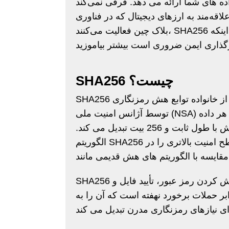
ه های شما ارائه می دهد. فرقی نمی‌کند
اقه‌مند به ارزهای دیجیتال که در فناوری
بلاک چین فعالیت می‌کنند، SHA256 یک الگوریتم قابل اعتماد و پرکاربرد است. درباره اینکه SHA256
SHA256 چیست؟
SHA256 یا الگوریتم هش ایمن 256 بیتی، بخشی از خانواده توابع هش رمزنگاری SHA-2 است که
توسط آژانس امنیت ملی (NSA) توسعه یافته است. این یک تابع هش یک طرفه است که هر داده
ورودی را بدون توجه به اندازه ورودی به یک مقدار هش با طول ثابت و 256 بیت تبدیل می کند.
الگوریتم SHA256 به طور گسترده مورد استفاده قرار می گیرد زیرا سطح امنیت بالاتری را در
SHA256 یک جزء حیاتی در بسیاری از برنامه‌ها، از جمله هش کردن رمز عبور، تأیید فایل و
ر حملات برخورد نهفته است که آن را به