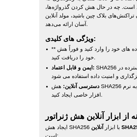
د است. چه در حال هش کردن گذرواژه‌ها،
های بلاک چین باشید، مولد آنلاین SHA256 ما راه‌حلی سریع و
آسان ارائه می‌دهد.
ویژگی های کلیدی:
** استفاده سریع و آسان: ** بدون نیاز به نصب. به سادگی داده های خود را وارد کنید و فوراً هش
خود را دریافت کنید.
SHA256 یکی از ایمن ترین توابع هش موجود است که به طور گسترده در
ایمن و قابل اعتماد:
دسترسی آنلاین:
هش SHA256 را از هر دستگاهی که تحت وب فعال است، بدون نیاز به نرم
افزار خاصی ایجاد کنید.
ین SHA256
ایجاد هش SHA256 با ابزار
است: