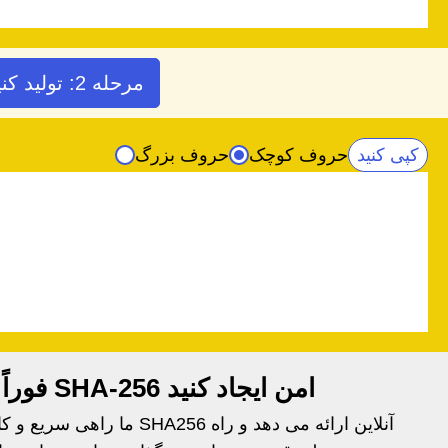
مرحله 2: تولید کنید
کپی کنید
حروف کوچک
حروف بزرگ
هش ژنراتور SHA256: فوراً هش SHA-256 امن ایجاد کنید