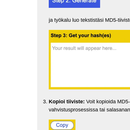
ja työkalu luo tekstistäsi MD5-tiivis
Kopioi tiiviste:
Voit kopioida MD5-ti
vahvistusprosessissa tai salasanan