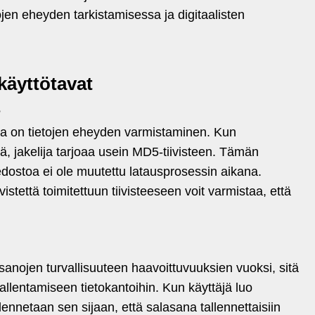
ojen eheyden tarkistamisessa ja digitaalisten
käyttötavat
s
ta on tietojen eheyden varmistaminen. Kun
tä, jakelija tarjoaa usein MD5-tiivisteen. Tämän
tiedostoa ei ole muutettu latausprosessin aikana.
stettä toimitettuun tiivisteeseen voit varmistaa, että
sanojen turvallisuuteen haavoittuvuuksien vuoksi, sitä
tallentamiseen tietokantoihin. Kun käyttäjä luo
lennetaan sen sijaan, että salasana tallennettaisiin