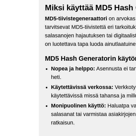
Miksi käyttää MD5 Hash
MD5-tiivistegeneraattori
on arvokas ty
tarvitsevat MD5-tiivistettä eri tarkoit
salasanojen hajautuksen tai digitaalis
on luotettava tapa luoda ainutlaatuinen
MD5 Hash Generatorin käytö
Nopea ja helppo:
Asennusta ei tar
heti.
Käytettävissä verkossa:
Verkkot
käytettävissä missä tahansa ja mill
Monipuolinen käyttö:
Haluatpa var
salasanat tai varmistaa asiakirjoje
ratkaisun.