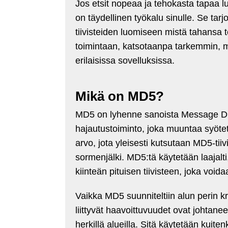
Jos etsit nopeaa ja tehokasta tapaa l
on täydellinen työkalu sinulle. Se ta
tiivisteiden luomiseen mistä tahansa
toimintaan, katsotaanpa tarkemmin, m
erilaisissa sovelluksissa.
Mikä on MD5?
MD5 on lyhenne sanoista Message Dig
hajautustoiminto, joka muuntaa syöte
arvo, jota yleisesti kutsutaan MD5-tiiv
sormenjälki. MD5:tä käytetään laajalti
kiinteän pituisen tiivisteen, joka voida
Vaikka MD5 suunniteltiin alun perin k
liittyvät haavoittuvuudet ovat johtan
herkillä alueilla. Sitä käytetään kuiten