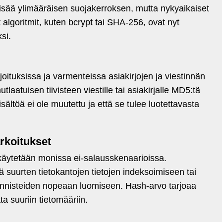
sää ylimääräisen suojakerroksen, mutta nykyaikaiset
algoritmit, kuten bcrypt tai SHA-256, ovat nyt
si.
joituksissa ja varmenteissa asiakirjojen ja viestinnän
laatuisen tiivisteen viestille tai asiakirjalle MD5:tä
ältöä ei ole muutettu ja että se tulee luotettavasta
arkoitukset
ä käytetään monissa ei-salausskenaarioissa.
ä suurten tietokantojen tietojen indeksoimiseen tai
n tunnisteiden nopeaan luomiseen. Hash-arvo tarjoaa
a suuriin tietomääriin.