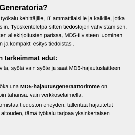
 Generatoria?
ökalu kehittäjille, IT-ammattilaisille ja kaikille, jotka
uksiin. Työskenteletpä sitten tiedostojen vahvistamisen,
ten allekirjoitusten parissa, MD5-tiivisteen luominen
 ja kompakti esitys tiedoistasi.
n tärkeimmät edut:
vita, syötä vain syöte ja saat MD5-hajautuslaitteen
yökaluna
MD5-hajautusgeneraattorimme
on
oin tahansa, vain verkkoselaimella.
mistaa tiedoston eheyden, tallentaa hajautetut
n aitouden, tämä työkalu tarjoaa yksinkertaisen