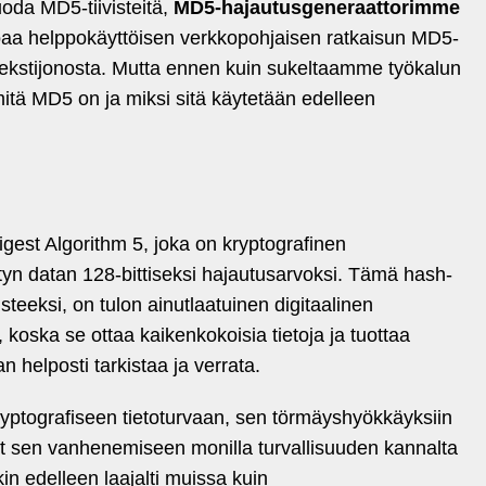
uoda MD5-tiivisteitä,
MD5-hajautusgeneraattorimme
rjoaa helppokäyttöisen verkkopohjaisen ratkaisun MD5-
 tekstijonosta. Mutta ennen kuin sukeltaamme työkalun
itä MD5 on ja miksi sitä käytetään edelleen
est Algorithm 5, joka on kryptografinen
tyn datan 128-bittiseksi hajautusarvoksi. Tämä hash-
isteeksi, on tulon ainutlaatuinen digitaalinen
, koska se ottaa kaikenkokoisia tietoja ja tuottaa
an helposti tarkistaa ja verrata.
ryptografiseen tietoturvaan, sen törmäyshyökkäyksiin
eet sen vanhenemiseen monilla turvallisuuden kannalta
kin edelleen laajalti muissa kuin