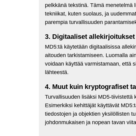
pelkkänä tekstinä. Tämä menetelmä li
tekniikat, kuten suolaus, ja uudemmat 
parempia turvallisuuden parantamisek
3. Digitaaliset allekirjoitukset
MD5:tä käytetään digitaalisissa allekir
aitouden tarkistamiseen. Luomalla ainut
voidaan käyttää varmistamaan, että sis
lähteestä.
4. Muut kuin kryptografiset t
Turvallisuuden lisäksi MD5-tiivistett
Esimerkiksi kehittäjät käyttävät MD5:t
tiedostojen ja objektien yksilölliste
johdonmukaisen ja nopean tavan viitat