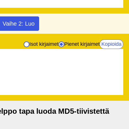
Vaihe 2: Luo
Isot kirjaimet
Pienet kirjaimet
Kopioida
ppo tapa luoda MD5-tiivistettä