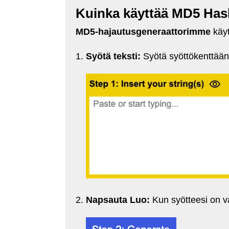
Kuinka käyttää MD5 Has
MD5-hajautusgeneraattorimme
käyt
Syötä teksti:
Syötä syöttökenttään m
Napsauta Luo:
Kun syötteesi on va