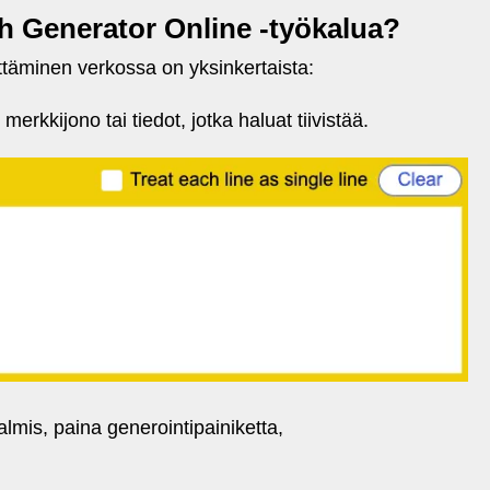
h Generator Online -työkalua?
täminen verkossa on yksinkertaista:
erkkijono tai tiedot, jotka haluat tiivistää.
lmis, paina generointipainiketta,