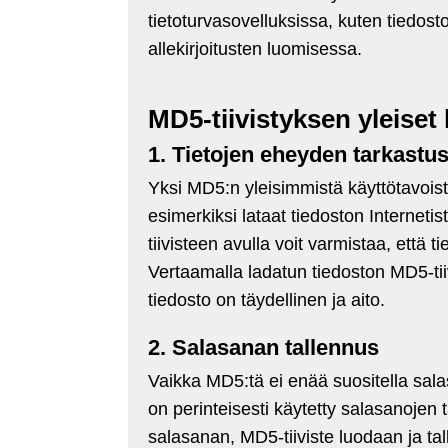
tietoturvasovelluksissa, kuten tiedost
allekirjoitusten luomisessa.
MD5-tiivistyksen yleiset 
1. Tietojen eheyden tarkastu
Yksi MD5:n yleisimmistä käyttötavois
esimerkiksi lataat tiedoston Internetis
tiivisteen avulla voit varmistaa, että 
Vertaamalla ladatun tiedoston MD5-tiivi
tiedosto on täydellinen ja aito.
2. Salasanan tallennus
Vaikka MD5:tä ei enää suositella sala
on perinteisesti käytetty salasanojen 
salasanan, MD5-tiiviste luodaan ja tal