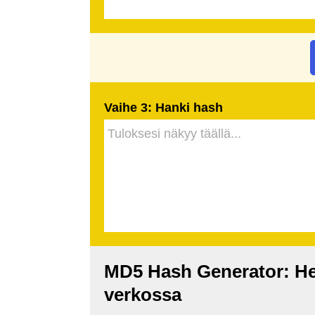
Vaihe 3: Hanki hash
MD5 Hash Generator: Hel
verkossa