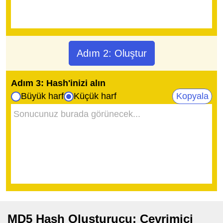
Adım 2: Oluştur
Adım 3: Hash'inizi alın
Büyük harf
Küçük harf
Kopyala
MD5 Hash Oluşturucu: Çevrimiçi