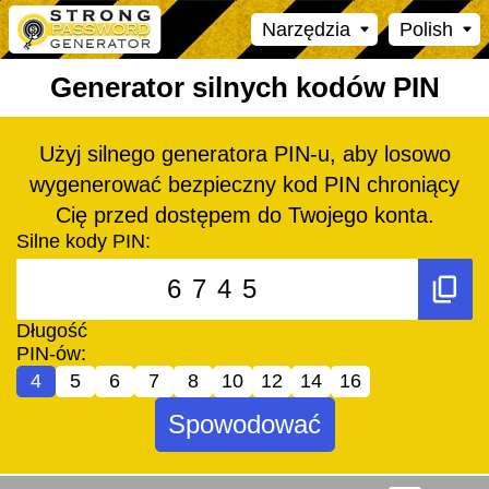
Narzędzia
Polish
Generator silnych kodów PIN
Użyj silnego generatora PIN-u, aby losowo
wygenerować bezpieczny kod PIN chroniący
Cię przed dostępem do Twojego konta.
Silne kody PIN:
Długość
PIN-ów:
4
5
6
7
8
10
12
14
16
Spowodować