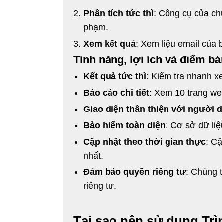
Phân tích tức thì
: Công cụ của chú
phạm.
Xem kết quả
: Xem liệu email của 
Tính năng, lợi ích và điểm b
Kết quả tức thì
: Kiểm tra nhanh 
Báo cáo chi tiết
: Xem 10 trang web
Giao diện thân thiện với người 
Bảo hiểm toàn diện
: Cơ sở dữ li
Cập nhật theo thời gian thực
: C
nhất.
Đảm bảo quyền riêng tư
: Chúng 
riêng tư.
Tại sao nên sử dụng Trì