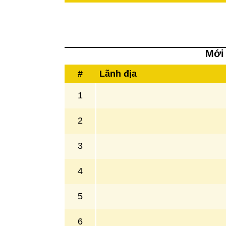
Mới 
#
Lãnh địa
1
2
3
4
5
6