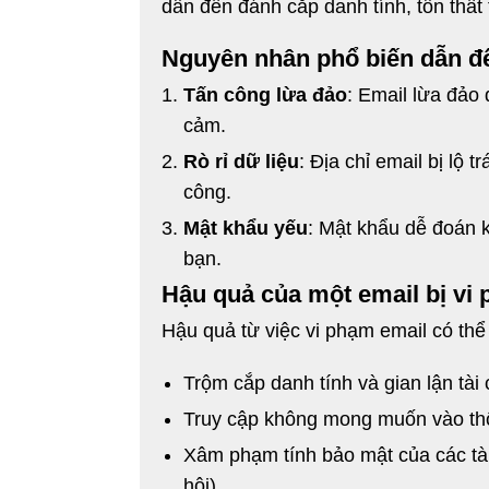
dẫn đến đánh cắp danh tính, tổn thất
Nguyên nhân phổ biến dẫn đ
Tấn công lừa đảo
: Email lừa đảo 
cảm.
Rò rỉ dữ liệu
: Địa chỉ email bị lộ 
công.
Mật khẩu yếu
: Mật khẩu dễ đoán k
bạn.
Hậu quả của một email bị vi
Hậu quả từ việc vi phạm email có thể
Trộm cắp danh tính và gian lận tài 
Truy cập không mong muốn vào thôn
Xâm phạm tính bảo mật của các tài
hội).