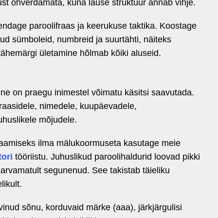
ust ohverdamata, kuna lause struktuur annab vihje.
dage paroolifraas ja keerukuse taktika. Koostage
tud sümboleid, numbreid ja suurtähti, näiteks
ähemärgi ületamine hõlmab kõiki aluseid.
mine on praegu inimestel võimatu käsitsi saavutada.
fraasidele, nimedele, kuupäevadele,
juhuslikele mõjudele.
saamiseks ilma mälukoormuseta kasutage meie
tori
tööriistu. Juhuslikud paroolihaldurid loovad pikki
earvamatult segunenud. See takistab täieliku
ikult.
inud sõnu, korduvaid märke (aaa), järkjärgulisi