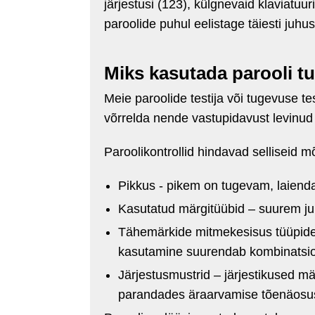
järjestusi (123), külgnevaid klaviatuur
paroolide puhul eelistage täiesti juhu
Miks kasutada parooli tu
Meie paroolide testija või tugevuse tes
võrrelda nende vastupidavust levinud
Paroolikontrollid hindavad selliseid 
Pikkus - pikem on tugevam, laiend
Kasutatud märgitüübid – suurem ju
Tähemärkide mitmekesisus tüüpides
kasutamine suurendab kombinatsi
Järjestusmustrid – järjestikused m
parandades äraarvamise tõenäosu