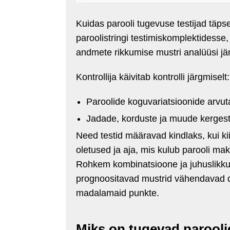
Kuidas parooli tugevuse testijad täpse
paroolistringi testimiskomplektidesse
andmete rikkumise mustri analüüsi jär
Kontrollija käivitab kontrolli järgmiselt:
Paroolide koguvariatsioonide arvut
Jadade, korduste ja muude kergesti
Need testid määravad kindlaks, kui kii
oletused ja aja, mis kulub parooli ma
Rohkem kombinatsioone ja juhuslikk
prognoositavad mustrid vähendavad dr
madalamaid punkte.
Miks on tugevad parooli