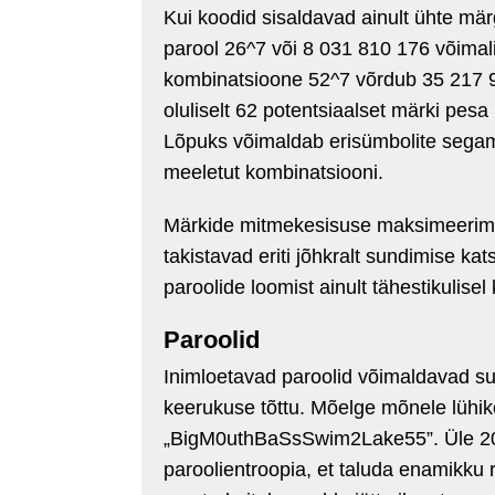
Kui koodid sisaldavad ainult ühte mär
parool 26^7 või 8 031 810 176 võimal
kombinatsioone 52^7 võrdub 35 217 
oluliselt 62 potentsiaalset märki pes
Lõpuks võimaldab erisümbolite segami
meeletut kombinatsiooni.
Märkide mitmekesisuse maksimeerimin
takistavad eriti jõhkralt sundimise k
paroolide loomist ainult tähestikulisel k
Paroolid
Inimloetavad paroolid võimaldavad suu
keerukuse tõttu. Mõelge mõnele lühi
„BigM0uthBaSsSwim2Lake55”. Üle 20 
paroolientroopia, et taluda enamikku