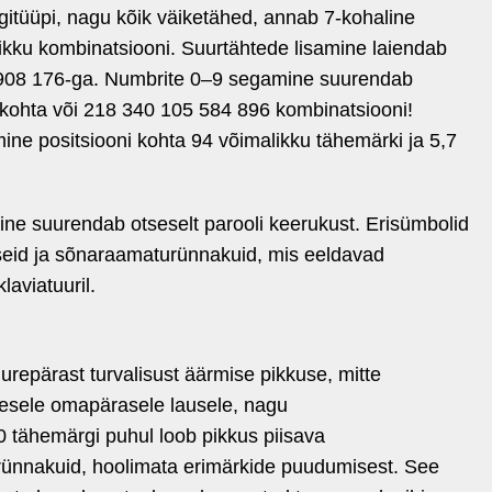
gitüüpi, nagu kõik väiketähed, annab 7-kohaline
ikku kombinatsiooni. Suurtähtede lisamine laiendab
908 176-ga. Numbrite 0–9 segamine suurendab
a kohta või 218 340 105 584 896 kombinatsiooni!
ne positsiooni kohta 94 võimalikku tähemärki ja 5,7
e suurendab otseselt parooli keerukust. Erisümbolid
atseid ja sõnaraamaturünnakuid, mis eeldavad
laviatuuril.
repärast turvalisust äärmise pikkuse, mitte
kesele omapärasele lausele, nagu
tähemärgi puhul loob pikkus piisava
 rünnakuid, hoolimata erimärkide puudumisest. See