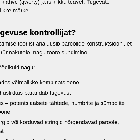
i klahve (qwerty) ja isiklikku teavet. Tugevate
slikke märke.
gevuse kontrollijat?
timise tööriist analüüsib paroolide konstruktsiooni, et
 rünnakutele, nagu toore sundimine.
mõõdikuid nagu:
ades võimalikke kombinatsioone
huslikkus parandab tugevust
 – potentsiaalsete tähtede, numbrite ja sümbolite
oone
ärgid või korduvad stringid nõrgendavad paroole,
st