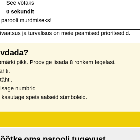
See võtaks
0 sekundit
parooli murdmiseks!
rivaatsus ja turvalisus on meie peamised prioriteedid.
evdada?
ärki pikk. Proovige lisada 8 rohkem tegelasi.
hti.
ähti.
lisage numbrid.
kasutage spetsiaalseid sümboleid.
mõõtke oma parooli tugevust