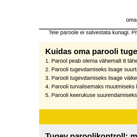
oma 
Teie paroole ei salvestata kunagi. P
Kuidas oma parooli tug
Parool peab olema vähemalt 8 tähem
Parooli tugevdamiseks lisage suurtä
Parooli tugevdamiseks lisage väiket
Parooli turvalisemaks muutmiseks 
Parooli keerukuse suurendamiseks 
Tugev paroolikontroll: 