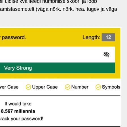
 üldise kvaliteedi numbrilise skoori ja loob
mistasemetelt (väga nõrk, nõrk, hea, tugev ja väga