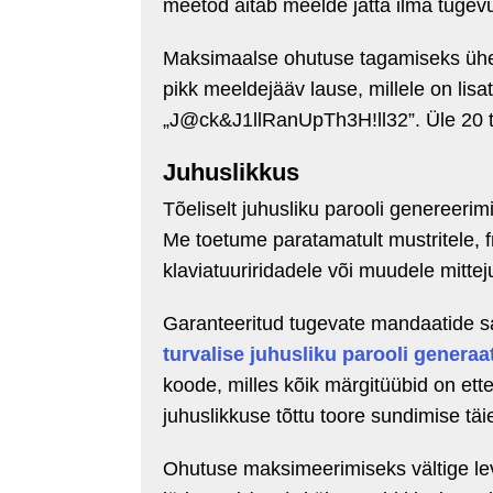
meetod aitab meelde jätta ilma tugev
Maksimaalse ohutuse tagamiseks ühen
pikk meeldejääv lause, millele on lisa
„J@ck&J1llRanUpTh3H!ll32”. Üle 20 t
Juhuslikkus
Tõeliselt juhusliku parooli genereeri
Me toetume paratamatult mustritele, 
klaviatuuriridadele või muudele mitte
Garanteeritud tugevate mandaatide 
turvalise juhusliku parooli generaa
koode, milles kõik märgitüübid on ett
juhuslikkuse tõttu toore sundimise täiel
Ohutuse maksimeerimiseks vältige lev