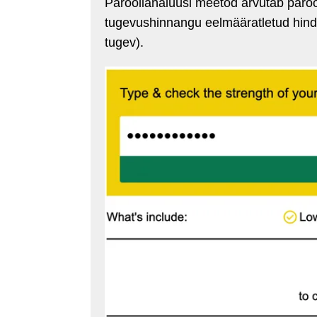
Paroolianalüüsi meetod arvutab parooli
tugevushinnangu eelmääratletud hinda
tugev).