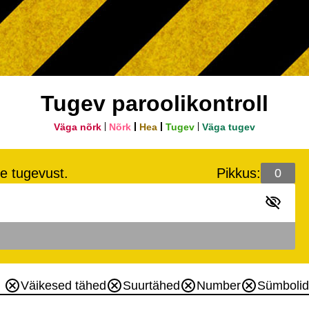
Tugev paroolikontroll
Väga nõrk
Nõrk
Hea
Tugev
Väga tugev
le tugevust.
Pikkus:
Väikesed tähed
Suurtähed
Number
Sümbolid