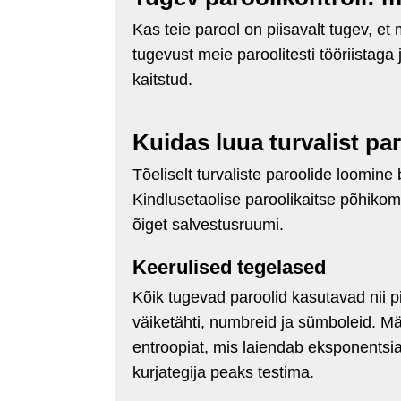
Kas teie parool on piisavalt tugev, et
tugevust meie paroolitesti tööriistaga 
kaitstud.
Kuidas luua turvalist par
Tõeliselt turvaliste paroolide loomine
Kindlusetaolise paroolikaitse põhiko
õiget salvestusruumi.
Keerulised tegelased
Kõik tugevad paroolid kasutavad nii p
väiketähti, numbreid ja sümboleid. M
entroopiat, mis laiendab eksponentsi
kurjategija peaks testima.