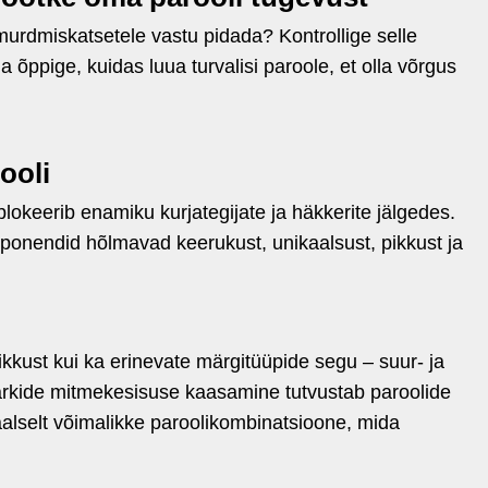
 murdmiskatsetele vastu pidada? Kontrollige selle
ja õppige, kuidas luua turvalisi paroole, et olla võrgus
ooli
 blokeerib enamiku kurjategijate ja häkkerite jälgedes.
mponendid hõlmavad keerukust, unikaalsust, pikkust ja
ikkust kui ka erinevate märgitüüpide segu – suur- ja
ärkide mitmekesisuse kaasamine tutvustab paroolide
aalselt võimalikke paroolikombinatsioone, mida