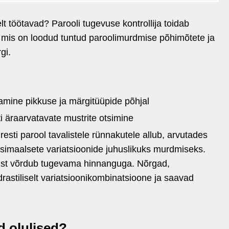
lt töötavad? Parooli tugevuse kontrollija toidab
, mis on loodud tuntud paroolimurdmise põhimõtete ja
gi.
amine pikkuse ja märgitüüpide põhjal
 äraarvatavate mustrite otsimine
resti parool tavalistele rünnakutele allub, arvutades
ksimaalsete variatsioonide juhuslikuks murdmiseks.
ust võrdub tugevama hinnanguga. Nõrgad,
astiliselt variatsioonikombinatsioone ja saavad
d olulised?