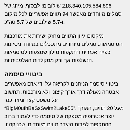
218,340,105,584,896 שילובים! לבסוף, מיזוג של
סמלים מיוחדים מאפשר 94 תווים אפשריים לכל מיקום
ו-5.7 שילובים של 5.7 סה”כ.
מיקסום גיוון התווים מחזק ישירות את מורכבות
הסיסמאות. סמלים מיוחדים מתסכלים במיוחד ניסיונות
כפייה אכזרית והתקפות מילון שמצפות לסיסמאות
הנשלפות אך ורק ממקלדות האלפביתיות.
ביטויי סיסמה
ביטויי סיסמה הניתנים לקריאה על ידי אדם מאפשרים
אבטחה מעולה דרך אורך קיצוני ולא מורכבות. תחשוב
על משפט קצר ומוזר כמו
“BigM0uthBaSsSwim2Lake55”. מעל 20 תווים, האורך
יוצר אנטרופיה מספקת של סיסמה כדי לעמוד ברוב
ההתקפות למרות היעדר תווים מיוחדים. טכניקה זו