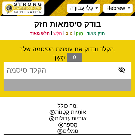
Hebrew
כְּלֵי עֲבוֹדָה
בודק סיסמאות חזק
חזק מאוד
חָזָק
טוֹב
חַלָשׁ
חלש מאוד
הקלד ובדוק את עוצמת הסיסמה שלך.
מֶשֶׁך:
מה כולל:
אוֹתִיוֹת קְטָנוֹת
אוֹתִיוֹת גְדוֹלוֹת
מִספָּר
סמלים