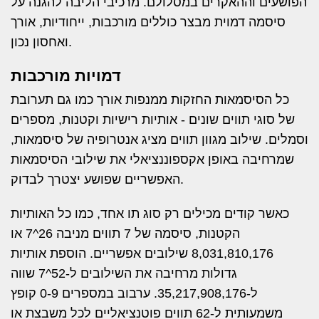
הפושעים וההאקרים במסלולם. מרכיבי הליבה להגנה על
סיסמה דמוית מבצר כוללים מורכבות, ייחודיות, אורך
ואחסון נכון.
דמויות מורכבות
כל הסיסמאות החזקות ממנפות אורך כמו גם תערובת
של סוגי תווים שונים - אותיות רישיות וקטנות, מספרים
וסמלים. שילוב מגוון תווים מציג אנטרופיה של סיסמאות,
שמרחיבה באופן אקספוננציאלי את שילובי הסיסמאות
האפשריים שפושע יצטרך לבדוק.
כאשר קודים מכילים רק סוג תו אחד, כמו כל האותיות
הקטנות, סיסמה של 7 תווים מניבה 26^7 או
8,031,810,176 שילובים אפשריים. הוספת אותיות
גדולות מרחיבה את השילובים ל-52^7 שווה
ל-35,217,908,176. ערבוב במספרים 0-9 קופץ
משמעותית ל-62 תווים פוטנציאליים לכל משבצת או